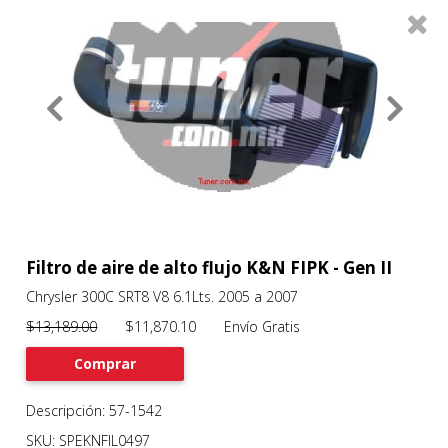
0
Productos
Filtros
About
Services
Clients
Contact
Filtro de aire de alto flujo K&N FIPK - Gen II
Chrysler 300C SRT8 V8 6.1Lts. 2005 a 2007
Previous
Nex
$13,189.00
$11,870.10 Envío Gratis
Comprar
Descripción: 57-1542
SKU: SPEKNFIL0497