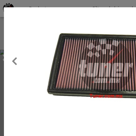
Productos por marcas
Filtros de búsqueda
About
Services
Previous
Clients
Contact