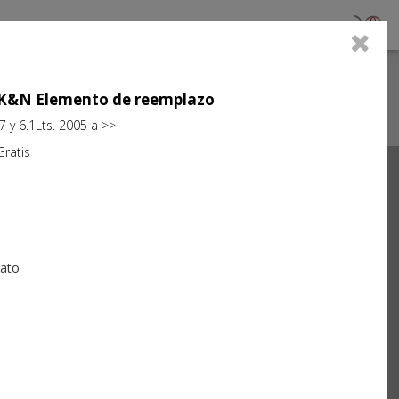
0
jo K&N Elemento de reemplazo
7 y 6.1Lts. 2005 a >>
atis
Next
iato