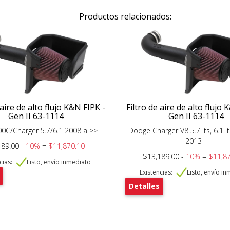
Productos relacionados:
 aire de alto flujo K&N FIPK -
Filtro de aire de alto flujo 
Gen II 63-1114
Gen II 63-1114
0C/Charger 5.7/6.1 2008 a >>
Dodge Charger V8 5.7Lts, 6.1Lt
2013
189.00 -
10%
=
$11,870.10
$13,189.00 -
10%
=
$11,8
cias:
Listo, envío inmediato
Existencias:
Listo, envío i
Detalles