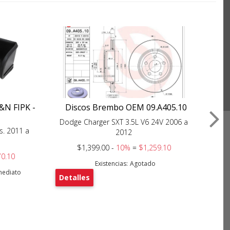
K&N FIPK -
Discos Brembo OEM 09.A405.10
Ty
Dodge Charger SXT 3.5L V6 24V 2006 a
s. 2011 a
Dodg
2012
$1,399.00 -
10%
=
$1,259.10
70.10
Existencias:
Agotado
nmediato
Detalles
De