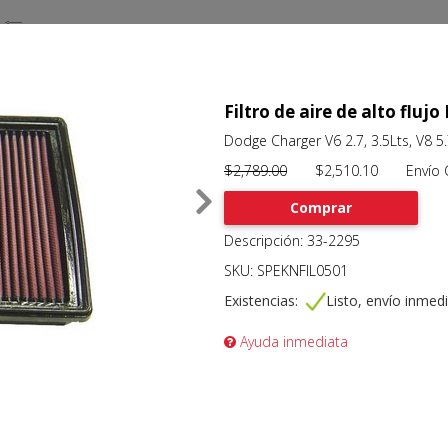
Filtro de aire de alto flu
Dodge Charger V6 2.7, 3.5Lts, V8 5.
$2,789.00
$2,510.10 Envío Gr
Comprar
Descripción: 33-2295
SKU: SPEKNFIL0501
Existencias:
Listo, envío inmed
Ayuda inmediata