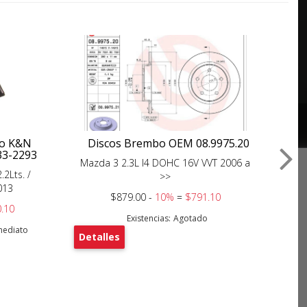
ujo K&N
Discos Brembo OEM 08.9975.20
B
33-2293
Mazda 3 2.3L I4 DOHC 16V VVT 2006 a
.2Lts. /
M
>>
2013
$879.00 -
10%
=
$791.10
.10
Existencias:
Agotado
nmediato
Detalles
De