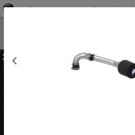
Productos por marcas
Filtros de búsqueda
About
Services
Previous
Clients
Contact