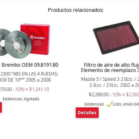
Productos relacionados:
s Brembo OEM 09.8191.80
Filtro de aire de alto fl
Elemento de reemplazo 
2300 "ABS EN LAS 4 RUEDAS;
Mazda 3 / Speed 3 2.0Lts. / 2
OR DE 10""" 2005 a 2008
2.3Lts. / 2.5Lts. 2002 a 
379.00 -
10%
=
$1,241.10
$2,289.00 -
10%
=
$2,060
Existencias:
Agotado
Existencias:
Listo, envío i
Detalles