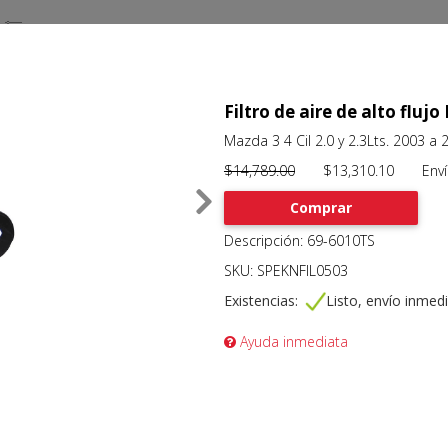
Filtro de aire de alto fl
Mazda 3 4 Cil 2.0 y 2.3Lts. 2003 a 
$14,789.00
$13,310.10 Envío 
Comprar
Descripción: 69-6010TS
SKU: SPEKNFIL0503
Existencias:
Listo, envío inmed
Ayuda inmediata