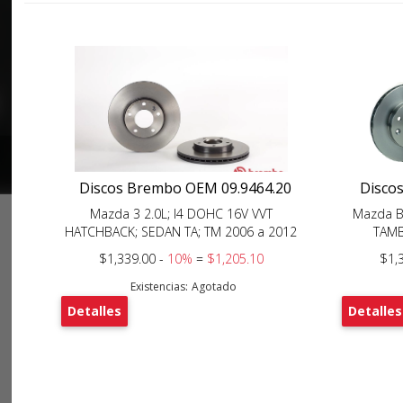
Discos Brembo OEM 09.9464.20
Disco
Mazda 3 2.0L; I4 DOHC 16V VVT
Mazda B
HATCHBACK; SEDAN TA; TM 2006 a 2012
TAMB
$1,339.00 -
10%
=
$1,205.10
$1,
Existencias:
Agotado
Detalles
Detalles