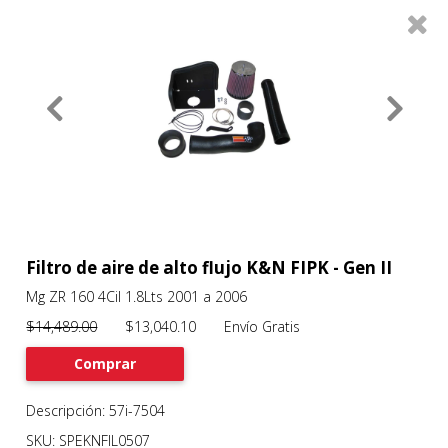
0
Productos
Filtros
About
Services
Clients
Contact
Filtro de aire de alto flujo K&N FIPK - Gen II
Mg ZR 160 4Cil 1.8Lts 2001 a 2006
Previous
Nex
$14,489.00
$13,040.10 Envío Gratis
Comprar
Descripción: 57i-7504
SKU: SPEKNFIL0507