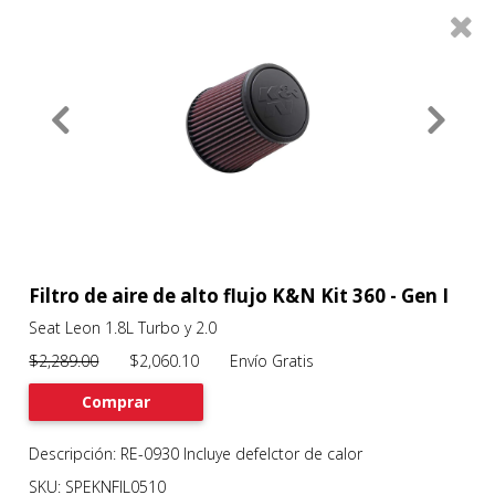
0
Productos
Filtros
About
Services
Clients
Contact
Filtro de aire de alto flujo K&N Kit 360 - Gen I
Seat Leon 1.8L Turbo y 2.0
Previous
Nex
$2,289.00
$2,060.10 Envío Gratis
Comprar
Descripción: RE-0930 Incluye defelctor de calor
SKU: SPEKNFIL0510