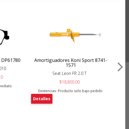
o DP61780
Amortiguadores Koni Sport 8741-
1571
2010
Seat Leon FR 2.0 T
C
10
$18,800.00
nmediato
Existencias:
Producto solo bajo pedido
Detalles
De