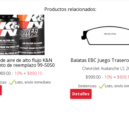
Productos relacionados:
 de aire de alto flujo K&N
Balatas EBC Juego Traser
to de reemplazo 99-5050
Chevrolet Avalanche LS 
89.00 -
10%
=
$890.10
$999.00 -
10%
=
$899.
cias:
Listo, envío inmediato
Existencias:
Listo, envío i
Detalles