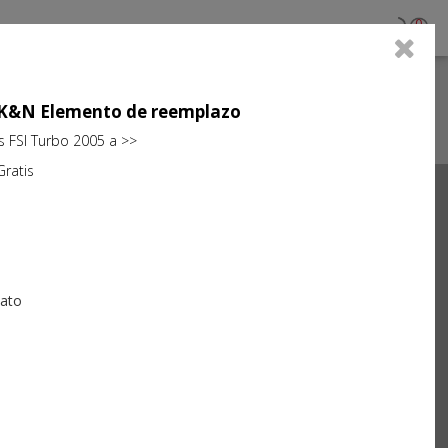
0
jo K&N Elemento de reemplazo
ts FSI Turbo 2005 a >>
atis
Next
iato