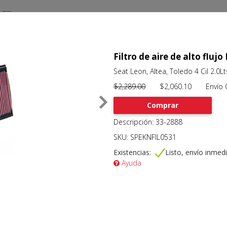
Filtro de aire de alto flu
Seat Leon, Altea, Toledo 4 Cil 2.0L
$2,289.00
$2,060.10 Envío Gr
Comprar
Descripción: 33-2888
SKU: SPEKNFIL0531
Existencias:
Listo, envío inmed
Ayuda