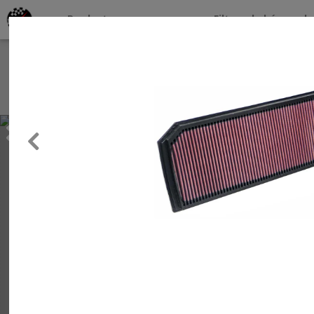
Productos por marcas
Filtros de búsqueda
About
Services
Previous
Clients
Contact