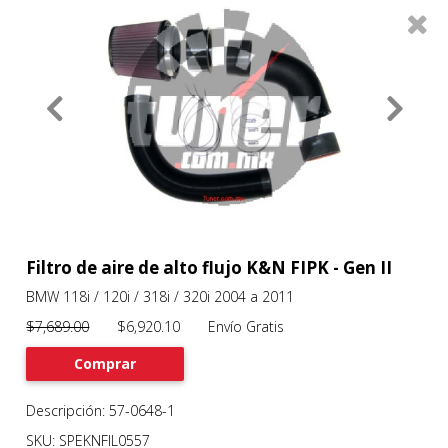
0
Productos
Filtros
About
Services
Clients
Contact
Filtro de aire de alto flujo K&N FIPK - Gen II
BMW 118i / 120i / 318i / 320i 2004 a 2011
Previous
Nex
$7,689.00
$6,920.10 Envío Gratis
Comprar
Descripción: 57-0648-1
SKU: SPEKNFIL0557