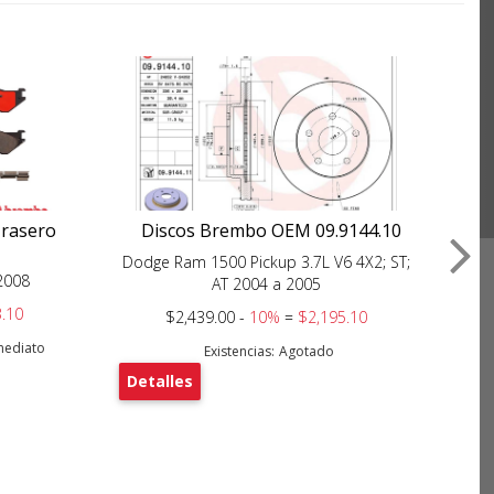
Trasero
Discos Brembo OEM 09.9144.10
Fil
Dodge Ram 1500 Pickup 3.7L V6 4X2; ST;
2008
Dod
AT 2004 a 2005
.10
$2,439.00 -
10%
=
$2,195.10
nmediato
Existencias:
Agotado
Detalles
De