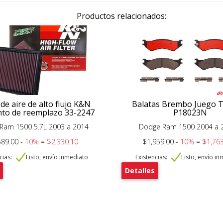
Productos relacionados:
 de aire de alto flujo K&N
Balatas Brembo Juego 
to de reemplazo 33-2247
P18023N
Ram 1500 5.7L 2003 a 2014
Dodge Ram 1500 2004 a 
589.00 -
10%
=
$2,330.10
$1,959.00 -
10%
=
$1,763
cias:
Listo, envío inmediato
Existencias:
Listo, envío i
Detalles