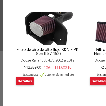
Filtro de aire de alto flujo K&N FIPK -
Filtro
Gen II 57-1529
Elemen
Dodge Ram 1500 4.7L 2002 a 2012
Dodge 
$12,889.00 -
10%
=
$11,600.10
$2,
Existencias:
Listo, envío inmediato
Existen
Detalles
Detalles