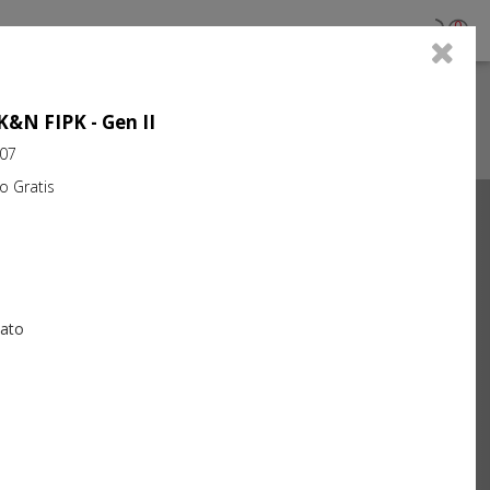
0
 K&N FIPK - Gen II
007
Gratis
Next
iato