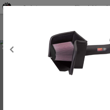
Productos por marcas
Filtros de búsqueda
About
Services
Previous
Clients
Contact