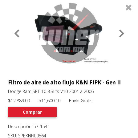
0
Productos
Filtros
About
Services
Clients
Contact
Filtro de aire de alto flujo K&N FIPK - Gen II
Dodge Ram SRT-10 8.3Lts V10 2004 a 2006
Previous
Nex
$12,889.00
$11,600.10 Envío Gratis
Comprar
Descripción: 57-1541
SKU: SPEKNFIL0564