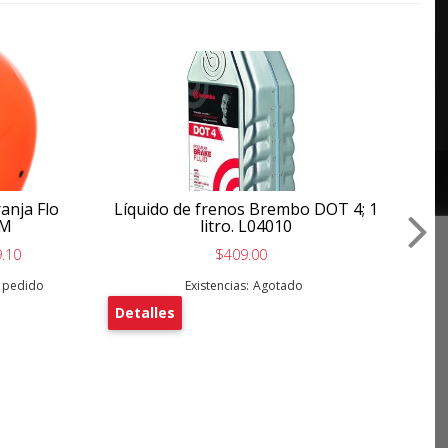
anja Flo
Líquido de frenos Brembo DOT 4; 1
H
-M
litro. L04010
Tet
.10
$409.00
o pedido
Existencias:
Agotado
Detalles
De