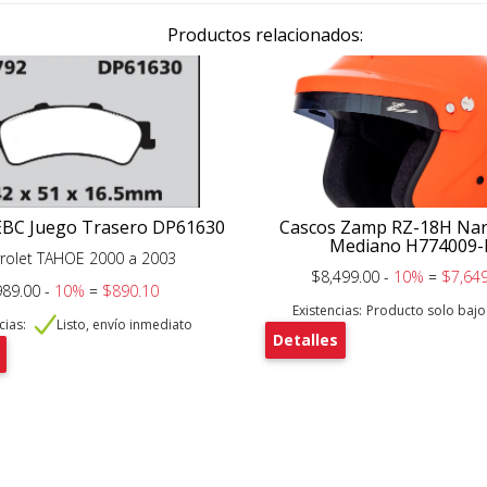
Productos relacionados:
EBC Juego Trasero DP61630
Cascos Zamp RZ-18H Nar
Mediano H774009
rolet TAHOE 2000 a 2003
$8,499.00 -
10%
=
$7,649
89.00 -
10%
=
$890.10
Existencias:
Producto solo baj
cias:
Listo, envío inmediato
Detalles