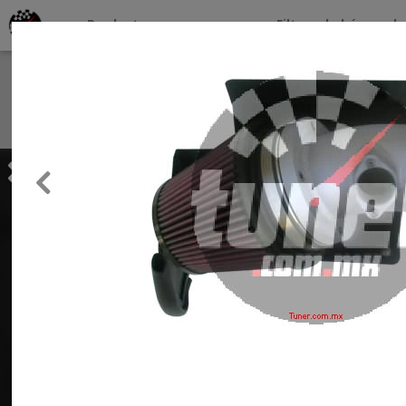
Productos por marcas
Filtros de búsqueda
About
Services
Previous
Clients
Contact