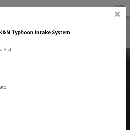
0
ujo K&N Typhoon Intake System
Gratis
Next
iato