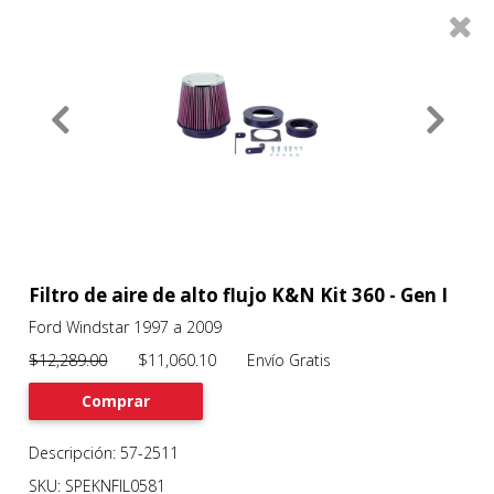
0
Productos
Filtros
About
Services
Clients
Contact
Filtro de aire de alto flujo K&N Kit 360 - Gen I
Ford Windstar 1997 a 2009
Previous
Nex
$12,289.00
$11,060.10 Envío Gratis
Comprar
Descripción: 57-2511
SKU: SPEKNFIL0581