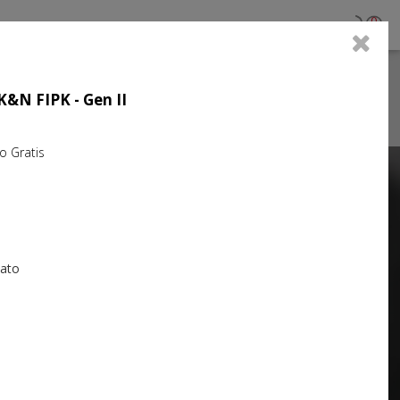
0
 K&N FIPK - Gen II
Gratis
Next
iato