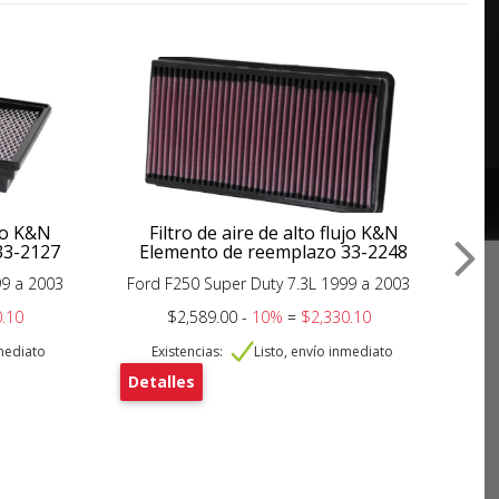
ujo K&N
Filtro de aire de alto flujo K&N
33-2127
Elemento de reemplazo 33-2248
99 a 2003
Ford F250 Super Duty 7.3L 1999 a 2003
F
.10
$2,589.00 -
10%
=
$2,330.10
nmediato
Existencias:
Listo, envío inmediato
Detalles
De