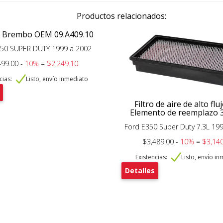
Productos relacionados:
s Brembo OEM 09.A409.10
550 SUPER DUTY 1999 a 2002
499.00 -
10%
=
$2,249.10
cias:
Listo, envío inmediato
Filtro de aire de alto fl
Elemento de reemplazo 
Ford E350 Super Duty 7.3L 19
$3,489.00 -
10%
=
$3,140
Existencias:
Listo, envío i
Detalles