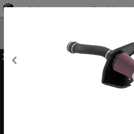
Productos por marcas
Filtros de búsqueda
About
Services
Previous
Clients
Contact