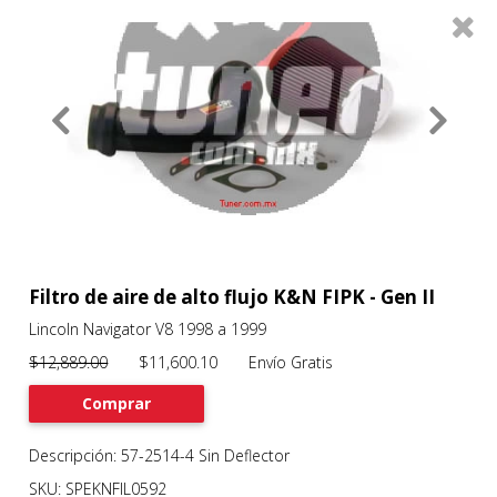
0
Productos
Filtros
About
Services
Clients
Contact
Filtro de aire de alto flujo K&N FIPK - Gen II
Lincoln Navigator V8 1998 a 1999
Previous
Nex
$12,889.00
$11,600.10 Envío Gratis
Comprar
Descripción: 57-2514-4 Sin Deflector
SKU: SPEKNFIL0592