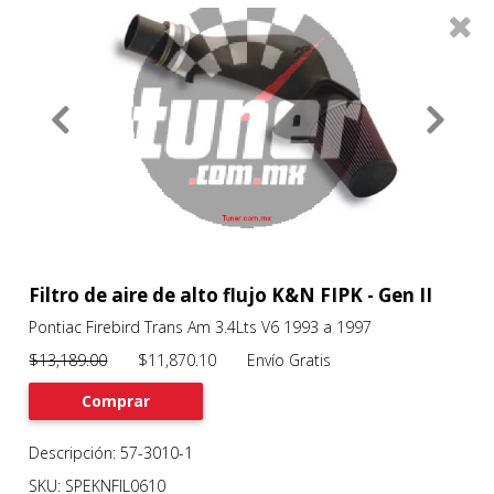
0
Productos
Filtros
About
Services
Clients
Contact
Filtro de aire de alto flujo K&N FIPK - Gen II
Pontiac Firebird Trans Am 3.4Lts V6 1993 a 1997
Previous
Nex
$13,189.00
$11,870.10 Envío Gratis
Comprar
Descripción: 57-3010-1
SKU: SPEKNFIL0610