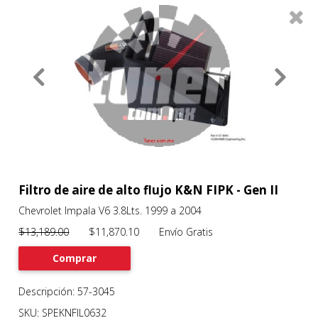
0
Productos
Filtros
About
Services
Clients
Contact
Filtro de aire de alto flujo K&N FIPK - Gen II
Chevrolet Impala V6 3.8Lts. 1999 a 2004
Previous
Nex
$13,189.00
$11,870.10 Envío Gratis
Comprar
Descripción: 57-3045
SKU: SPEKNFIL0632