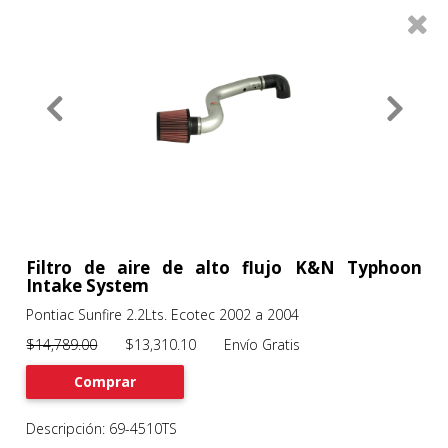
0
Productos
Filtros
About
Services
Clients
Contact
Filtro de aire de alto flujo K&N Typhoon
Intake System
Pontiac Sunfire 2.2Lts. Ecotec 2002 a 2004
Previous
Nex
$14,789.00
$13,310.10 Envío Gratis
Comprar
Descripción: 69-4510TS