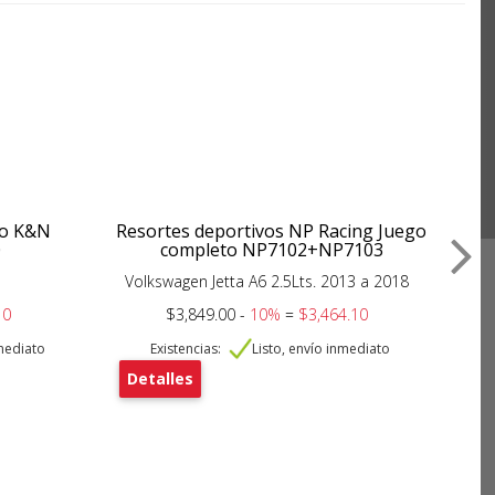
ujo K&N
Resortes deportivos NP Racing Juego
0
completo NP7102+NP7103
Volkswagen Jetta A6 2.5Lts. 2013 a 2018
C
10
$3,849.00 -
10%
=
$3,464.10
nmediato
Existencias:
Listo, envío inmediato
Detalles
De