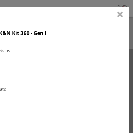
0
 K&N Kit 360 - Gen I
atis
Next
iato