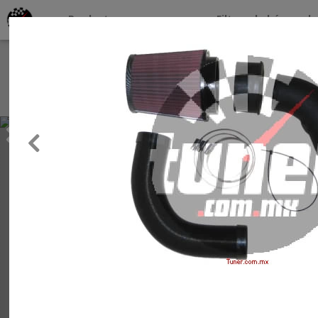
Productos por marcas
Filtros de búsqueda
About
Services
Previous
Clients
Contact