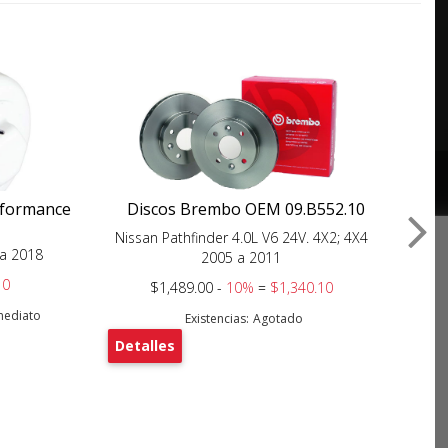
erformance
Discos Brembo OEM 09.B552.10
El
Nissan Pathfinder 4.0L V6 24V. 4X2; 4X4
 a 2018
Nis
2005 a 2011
10
$1,489.00 -
10%
=
$1,340.10
nmediato
Existencias:
Agotado
Detalles
De