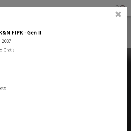
0
 K&N FIPK - Gen II
a 2007
Gratis
Next
iato