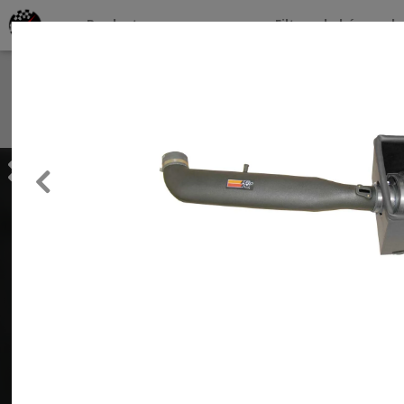
Productos por marcas
Filtros de búsqueda
About
Services
Previous
Clients
Contact