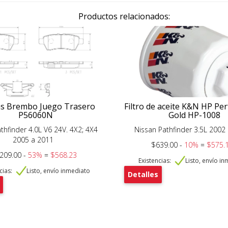
Productos relacionados:
as Brembo Juego Trasero
Filtro de aceite K&N HP P
P56060N
Gold HP-1008
thfinder 4.0L V6 24V. 4X2; 4X4
Nissan Pathfinder 3.5L 2002
2005 a 2011
$639.00 -
10%
=
$575.
,209.00 -
53%
=
$568.23
Existencias:
Listo, envío i
cias:
Listo, envío inmediato
Detalles