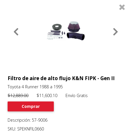
0
Productos
Filtros
About
Services
Clients
Contact
Filtro de aire de alto flujo K&N FIPK - Gen II
Toyota 4 Runner 1988 a 1995
Previous
Nex
$12,889.00
$11,600.10 Envío Gratis
Comprar
Descripción: 57-9006
SKU: SPEKNFIL0660