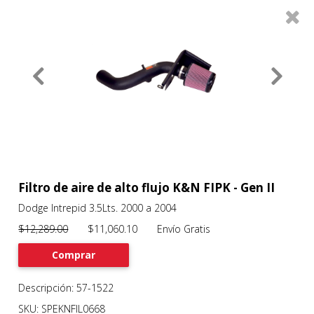
0
Productos
Filtros
About
Services
Clients
Contact
Filtro de aire de alto flujo K&N FIPK - Gen II
Dodge Intrepid 3.5Lts. 2000 a 2004
Previous
Nex
$12,289.00
$11,060.10 Envío Gratis
Comprar
Descripción: 57-1522
SKU: SPEKNFIL0668