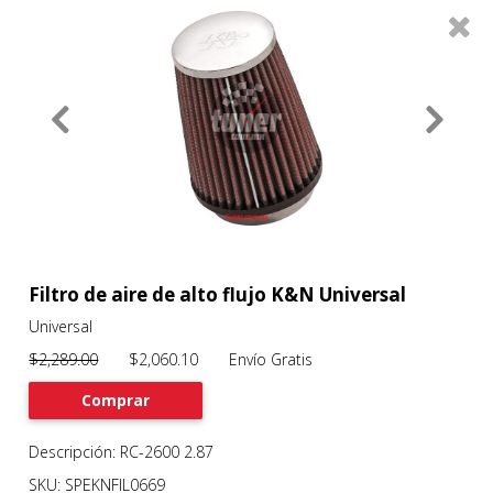
0
Productos
Filtros
About
Services
Clients
Contact
Filtro de aire de alto flujo K&N Universal
Universal
Previous
Nex
$2,289.00
$2,060.10 Envío Gratis
Comprar
Descripción: RC-2600 2.87
SKU: SPEKNFIL0669