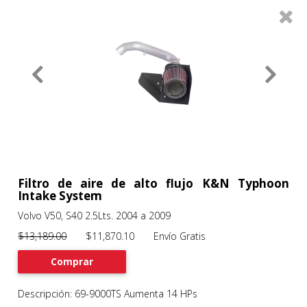
0
Productos
Filtros
About
Services
Clients
Contact
Filtro de aire de alto flujo K&N Typhoon
Intake System
Volvo V50, S40 2.5Lts. 2004 a 2009
Previous
Nex
$13,189.00
$11,870.10 Envío Gratis
Comprar
Descripción: 69-9000TS Aumenta 14 HPs