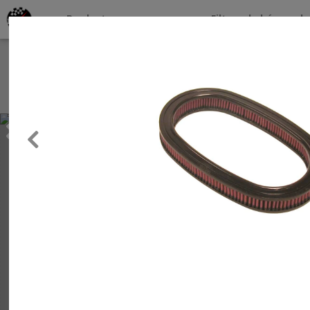
Productos por marcas
Filtros de búsqueda
About
Services
Previous
Clients
Contact