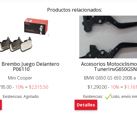
Productos relacionados:
s Brembo Juego Delantero
Accesorios Motociclism
P06110
TunerInvG650GSN
Mini Cooper
BMW G650 GS 650 2008 a
795.00 -
10%
=
$2,515.50
$1,290.00 -
10%
=
$1,161
Existencias:
Agotado
Existencias:
Listo, envío i
Detalles