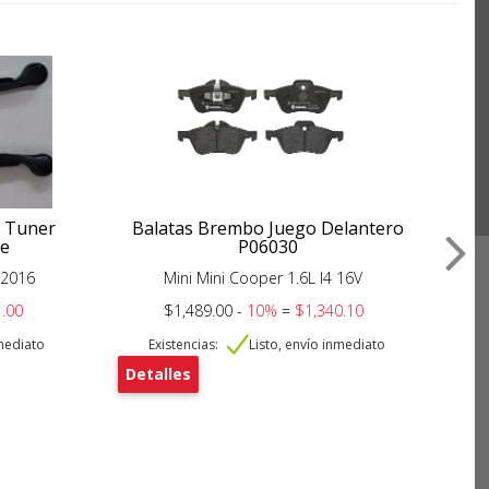
o Tuner
Balatas Brembo Juego Delantero
e
P06030
 2016
Mini Mini Cooper 1.6L I4 16V
C
.00
$1,489.00 -
10%
=
$1,340.10
nmediato
Existencias:
Listo, envío inmediato
Detalles
De