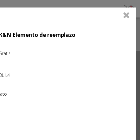
0
jo K&N Elemento de reemplazo
atis
Next
3L L4
iato