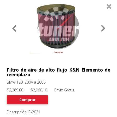
0
Productos
Filtros
About
Services
Clients
Contact
Filtro de aire de alto flujo K&N Elemento de
reemplazo
BMW 120i 2004 a 2006
Previous
Nex
$2,289.00
$2,060.10 Envío Gratis
Comprar
Descripción: E-2021