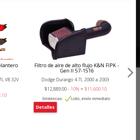
elantero
Filtro de aire de alto flujo K&N FIPK -
Fil
Gen II 57-1516
7L V8 32V
Dodge Durango 4.7L 2000 a 2003
$12,889.00 -
10%
=
$11,600.10
.10
Existencias:
Listo, envío inmediato
Detalles
De