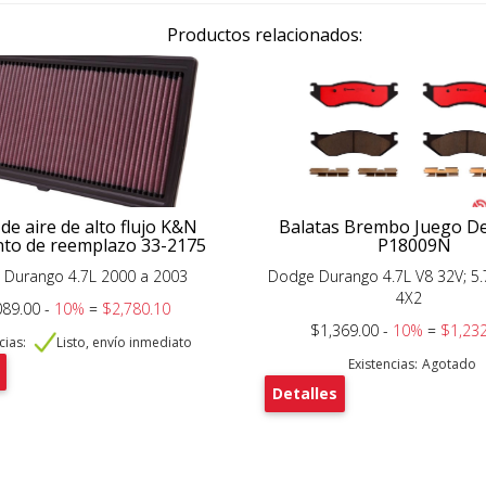
Productos relacionados:
 de aire de alto flujo K&N
Balatas Brembo Juego D
to de reemplazo 33-2175
P18009N
 Durango 4.7L 2000 a 2003
Dodge Durango 4.7L V8 32V; 5.
4X2
089.00 -
10%
=
$2,780.10
$1,369.00 -
10%
=
$1,232
cias:
Listo, envío inmediato
Existencias:
Agotado
Detalles