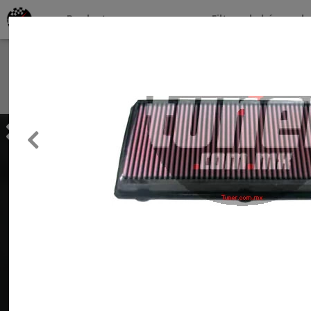
Productos por marcas
Filtros de búsqueda
About
Services
Previous
Clients
Contact