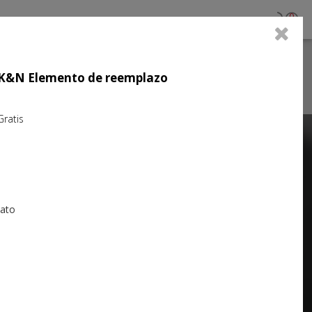
0
jo K&N Elemento de reemplazo
atis
Next
iato