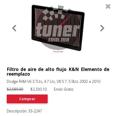
0
Productos
Filtros
About
Services
Clients
Contact
Filtro de aire de alto flujo K&N Elemento de
reemplazo
Dodge RAM V6 3.7Lts, 4.7 Lts, V8 5.7, 5.9Lts 2002 a 2010
Previous
Nex
$2,589.00
$2,330.10 Envío Gratis
Comprar
Descripción: 33-2247