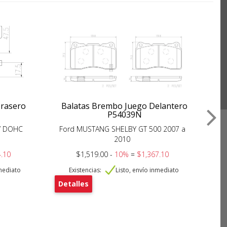
Trasero
Balatas Brembo Juego Delantero
P54039N
4V DOHC
Ford MUSTANG SHELBY GT 500 2007 a
Fo
2010
.10
$1,519.00 -
10%
=
$1,367.10
nmediato
Existencias:
Listo, envío inmediato
Detalles
De