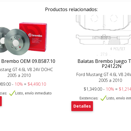
Productos relacionados:
s Brembo OEM 09.B587.10
Balatas Brembo Juego 
P24122N
ustang GT 4.6L V8 24V DOHC
Ford Mustang GT 4.6L V8 2
2005 a 2010
2005 a 2010
989.00 -
10%
=
$4,490.10
$1,349.00 -
10%
=
$1,214
cias:
Listo, envío inmediato
Existencias:
Listo, envío i
Detalles