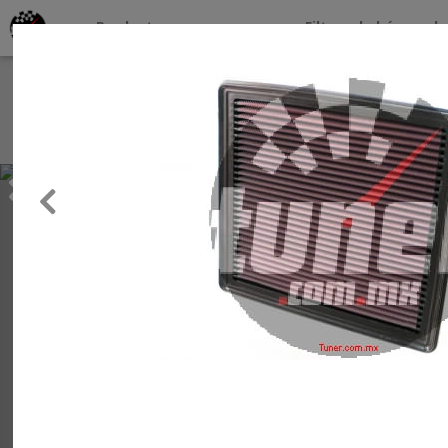
Productos por marcas
Filtros de búsqueda
About
Services
Previous
Clients
Contact