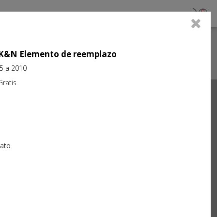
0
jo K&N Elemento de reemplazo
5 a 2010
atis
Next
iato