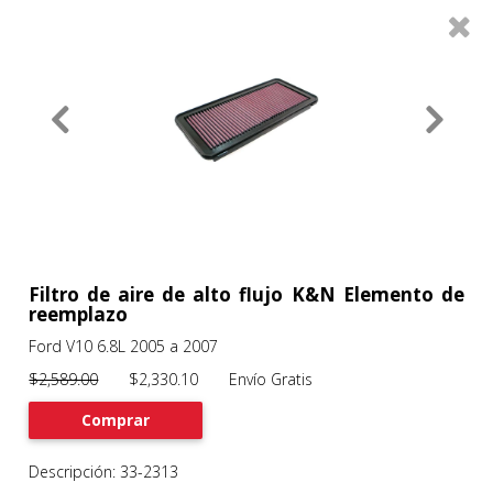
0
Productos
Filtros
About
Services
Clients
Contact
Filtro de aire de alto flujo K&N Elemento de
reemplazo
Ford V10 6.8L 2005 a 2007
Previous
Nex
$2,589.00
$2,330.10 Envío Gratis
Comprar
Descripción: 33-2313