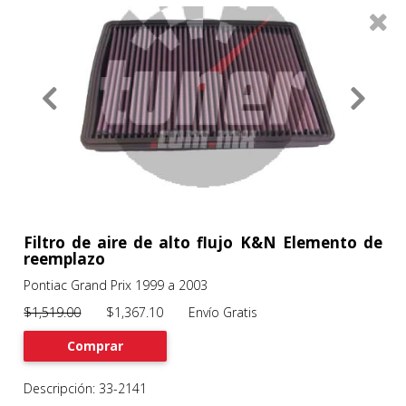
0
Productos
Filtros
About
Services
Clients
Contact
Filtro de aire de alto flujo K&N Elemento de
reemplazo
Pontiac Grand Prix 1999 a 2003
Previous
Nex
$1,519.00
$1,367.10 Envío Gratis
Comprar
Descripción: 33-2141