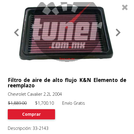
0
Productos
Filtros
About
Services
Clients
Contact
Filtro de aire de alto flujo K&N Elemento de
reemplazo
Chevrolet Cavalier 2.2L 2004
Previous
Nex
$1,889.00
$1,700.10 Envío Gratis
Comprar
Descripción: 33-2143