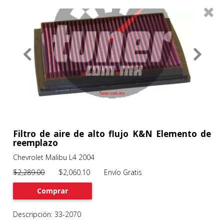
0
Productos
Filtros
About
Services
Clients
Contact
Filtro de aire de alto flujo K&N Elemento de
reemplazo
Chevrolet Malibu L4 2004
Previous
Nex
$2,289.00
$2,060.10 Envío Gratis
Comprar
Descripción: 33-2070