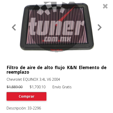
0
Productos
Filtros
About
Services
Clients
Contact
Filtro de aire de alto flujo K&N Elemento de
reemplazo
Chevrolet EQUINOX 3.4L V6 2004
Previous
Nex
$1,889.00
$1,700.10 Envío Gratis
Comprar
Descripción: 33-2296