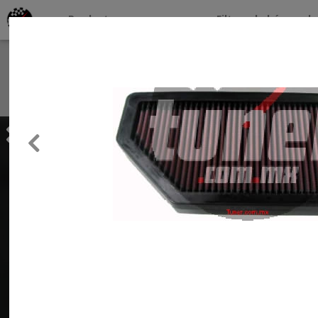
Productos por marcas
Filtros de búsqueda
About
Services
Previous
Clients
Contact