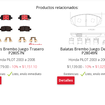
Productos relacionados:
as Brembo Juego Trasero
Balatas Brembo Juego D
P28057N
P28049N
nda PILOT 2003 a 2008
Honda PILOT 2003 a 20
279.00 -
10%
=
$1,151.10
$1,139.00 -
10%
=
$1,025
cias:
Listo, envío inmediato
Existencias:
Listo, envío i
Detalles