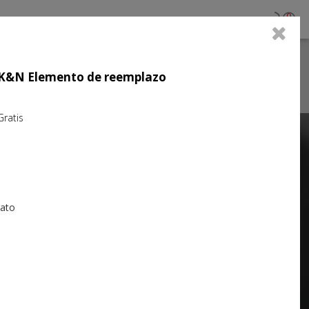
0
jo K&N Elemento de reemplazo
atis
Next
iato