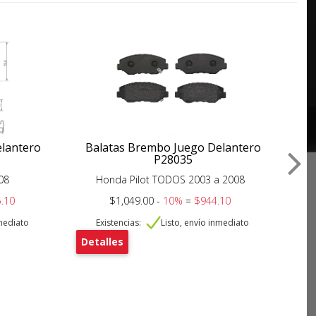
elantero
Balatas Brembo Juego Delantero
B
P28035
08
Honda Pilot TODOS 2003 a 2008
.10
$1,049.00 -
10%
=
$944.10
nmediato
Existencias:
Listo, envío inmediato
Detalles
De