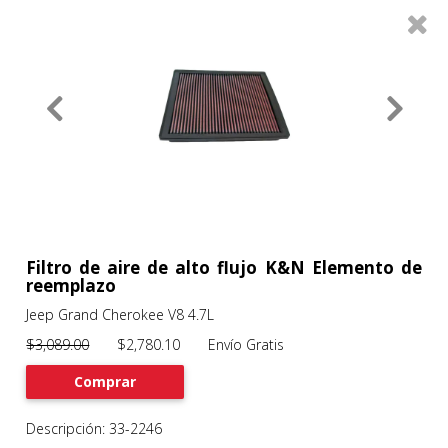
0
Productos
Filtros
About
Services
Clients
Contact
Filtro de aire de alto flujo K&N Elemento de
reemplazo
Jeep Grand Cherokee V8 4.7L
Previous
Nex
$3,089.00
$2,780.10 Envío Gratis
Comprar
Descripción: 33-2246