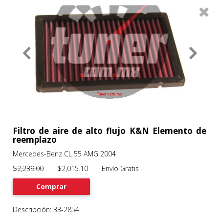
0
Productos
Filtros
About
Services
Clients
Contact
Filtro de aire de alto flujo K&N Elemento de
reemplazo
Mercedes-Benz CL 55 AMG 2004
Previous
Nex
$2,239.00
$2,015.10 Envío Gratis
Comprar
Descripción: 33-2854