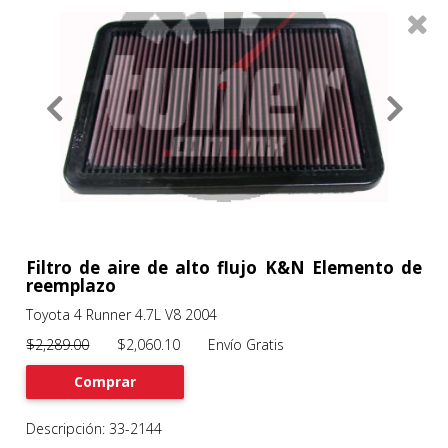
0
Productos
Filtros
About
Services
Clients
Contact
Filtro de aire de alto flujo K&N Elemento de
reemplazo
Toyota 4 Runner 4.7L V8 2004
Previous
Nex
$2,289.00
$2,060.10 Envío Gratis
Comprar
Descripción: 33-2144