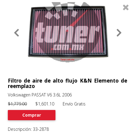
0
Productos
Filtros
About
Services
Clients
Contact
Filtro de aire de alto flujo K&N Elemento de
reemplazo
Volkswagen PASSAT V6 3.6L 2006
Previous
Nex
$1,779.00
$1,601.10 Envío Gratis
Comprar
Descripción: 33-2878