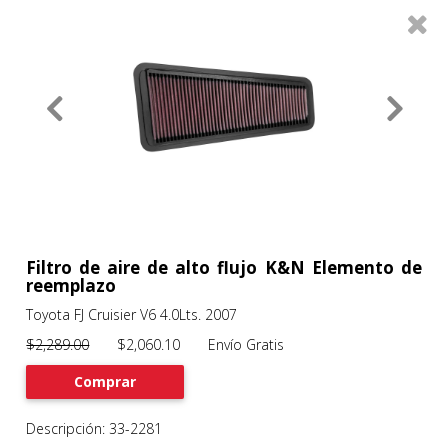
0
Productos
Filtros
About
Services
Clients
Contact
Filtro de aire de alto flujo K&N Elemento de
reemplazo
Toyota FJ Cruisier V6 4.0Lts. 2007
Previous
Nex
$2,289.00
$2,060.10 Envío Gratis
Comprar
Descripción: 33-2281