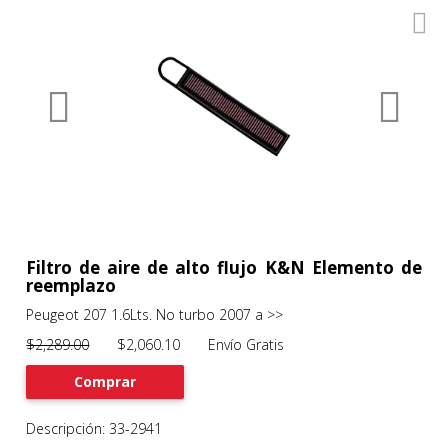
0
Productos
Filtros
About
Services
Clients
Contact
Filtro de aire de alto flujo K&N Elemento de
reemplazo
Peugeot 207 1.6Lts. No turbo 2007 a >>
Previous
Nex
$2,289.00
$2,060.10 Envío Gratis
Comprar
Descripción: 33-2941