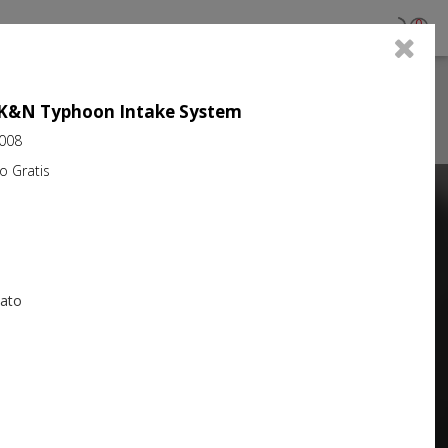
0
ujo K&N Typhoon Intake System
2008
Gratis
Next
iato