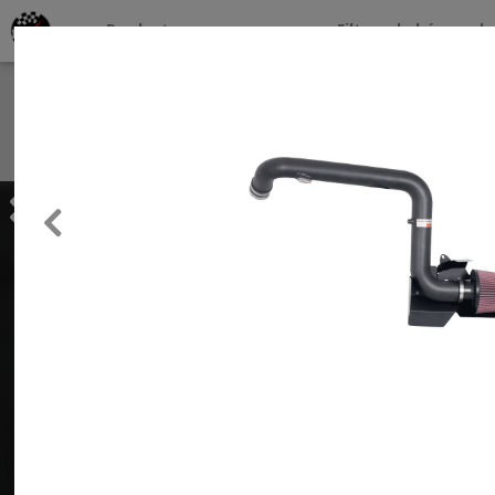
Productos por marcas
Filtros de búsqueda
About
Services
Previous
Clients
Contact