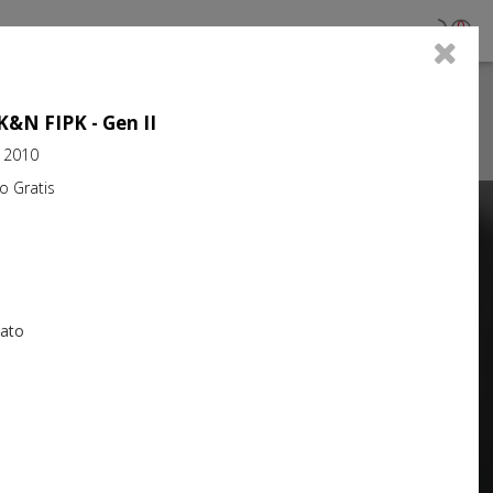
0
 K&N FIPK - Gen II
a 2010
Gratis
Next
iato