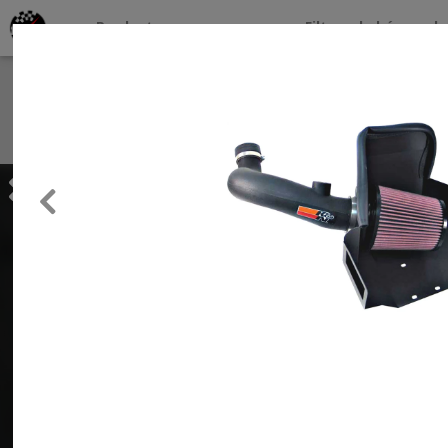
Productos por marcas
Filtros de búsqueda
About
Services
Previous
Clients
Contact