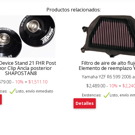
Productos relacionados:
Device Stand 21 FHR Post
Filtro de aire de alto fl
or Clip Ancla posterior
Elemento de reemplazo 
SHAPOSTAN8
Yamaha YZF R6 599 2006 a
679.00 -
10%
=
$1,511.10
$2,489.00 -
10%
=
$2,240
cias:
Listo, envío inmediato
Existencias:
Listo, envío i
Detalles