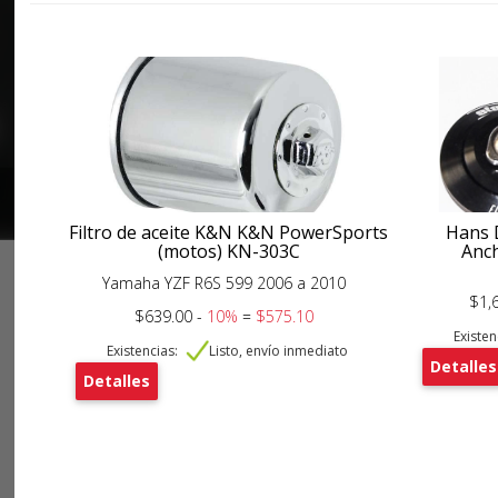
Filtro de aceite K&N K&N PowerSports
Hans 
(motos) KN-303C
Anch
Yamaha YZF R6S 599 2006 a 2010
$1,
$639.00 -
10%
=
$575.10
Existen
Existencias:
Listo, envío inmediato
Detalles
Detalles