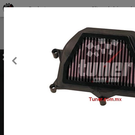
Productos por marcas
Filtros de búsqueda
About
Services
Previous
Clients
Contact