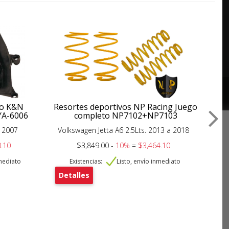
ujo K&N
Resortes deportivos NP Racing Juego
YA-6006
completo NP7102+NP7103
 2007
Volkswagen Jetta A6 2.5Lts. 2013 a 2018
.10
$3,849.00 -
10%
=
$3,464.10
nmediato
Existencias:
Listo, envío inmediato
Detalles
De