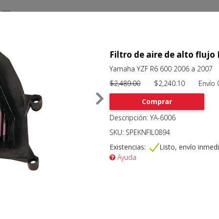
Filtro de aire de alto flu
Yamaha YZF R6 600 2006 a 2007
$2,489.00
$2,240.10 Envío Gr
Comprar
Descripción: YA-6006
SKU: SPEKNFIL0894
Existencias:
Listo, envío inmed
Ayuda