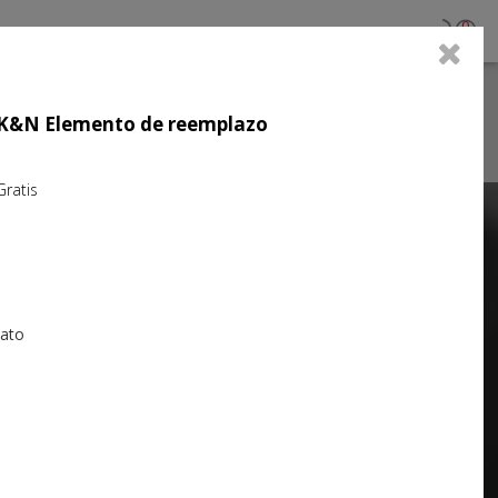
0
jo K&N Elemento de reemplazo
atis
Next
iato