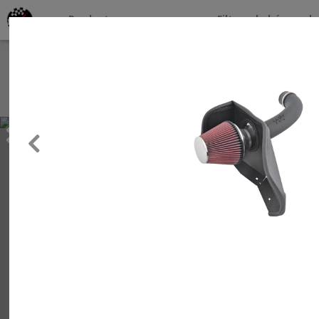
Productos por marcas
Filtros de búsqueda
About
Services
Previous
Clients
Contact