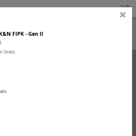
0
 K&N FIPK - Gen II
8
Gratis
Next
iato