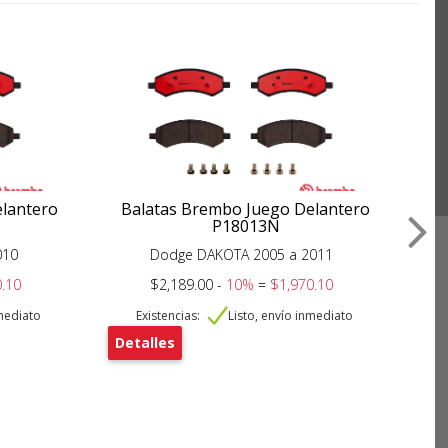
elantero
Balatas Brembo Juego Delantero
B
P18013N
010
Dodge DAKOTA 2005 a 2011
Dod
.10
$2,189.00 -
10%
=
$1,970.10
nmediato
Existencias:
Listo, envío inmediato
Detalles
De