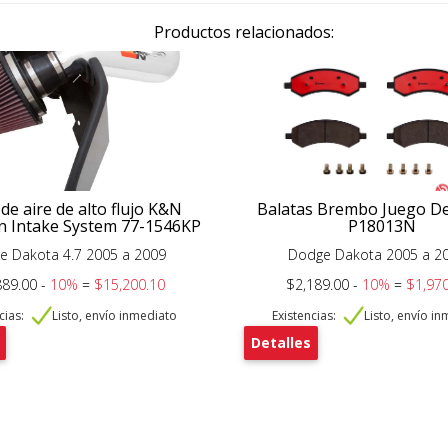
Productos relacionados:
 de aire de alto flujo K&N
Balatas Brembo Juego D
 Intake System 77-1546KP
P18013N
e Dakota 4.7 2005 a 2009
Dodge Dakota 2005 a 2
889.00 -
10%
=
$15,200.10
$2,189.00 -
10%
=
$1,970
cias:
Listo, envío inmediato
Existencias:
Listo, envío i
Detalles