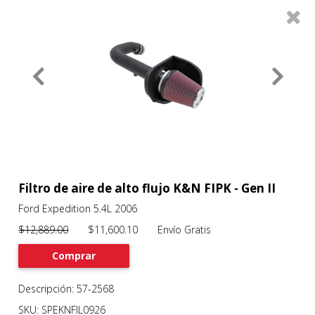
0
Productos
Filtros
About
Services
Clients
Contact
Filtro de aire de alto flujo K&N FIPK - Gen II
Ford Expedition 5.4L 2006
Previous
Nex
$12,889.00
$11,600.10 Envío Gratis
Comprar
Descripción: 57-2568
SKU: SPEKNFIL0926