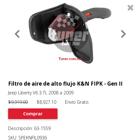
0
Productos
Filtros
About
Services
Clients
Contact
Filtro de aire de alto flujo K&N FIPK - Gen II
Jeep Liberty V6 3.7L 2008 a 2009
Previous
Nex
$9,919.00
$8,927.10 Envío Gratis
Comprar
Descripción: 63-1559
SKU: SPEKNFIL0936