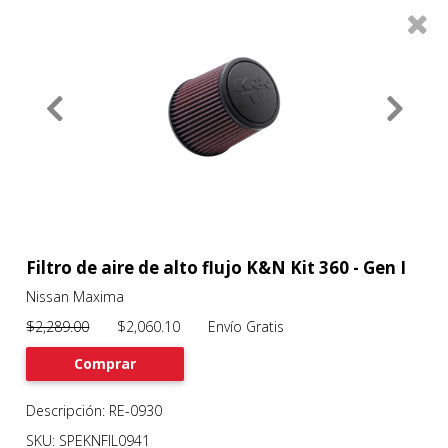
0
Productos
Filtros
About
Services
Clients
Contact
Filtro de aire de alto flujo K&N Kit 360 - Gen I
Nissan Maxima
Previous
Nex
$2,289.00
$2,060.10 Envío Gratis
Comprar
Descripción: RE-0930
SKU: SPEKNFIL0941