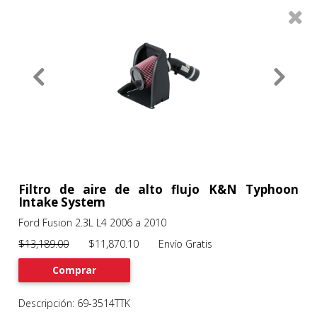
0
Productos
Filtros
About
Services
Clients
Contact
Filtro de aire de alto flujo K&N Typhoon
Intake System
Ford Fusion 2.3L L4 2006 a 2010
Previous
Nex
$13,189.00
$11,870.10 Envío Gratis
Comprar
Descripción: 69-3514TTK