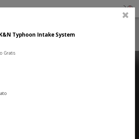
0
ujo K&N Typhoon Intake System
Gratis
Next
iato