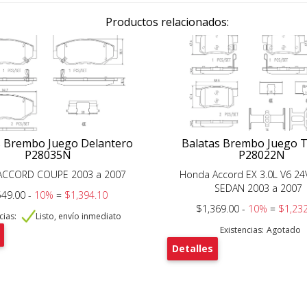
Productos relacionados:
s Brembo Juego Delantero
Balatas Brembo Juego 
P28035N
P28022N
ACCORD COUPE 2003 a 2007
Honda Accord EX 3.0L V6 24
SEDAN 2003 a 2007
549.00 -
10%
=
$1,394.10
$1,369.00 -
10%
=
$1,232
cias:
Listo, envío inmediato
Existencias:
Agotado
Detalles