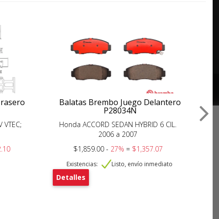
Trasero
Balatas Brembo Juego Delantero
P28034N
V VTEC;
Honda ACCORD SEDAN HYBRID 6 CIL.
Ho
2006 a 2007
.10
$1,859.00 -
27%
=
$1,357.07
Existencias:
Listo, envío inmediato
Detalles
De