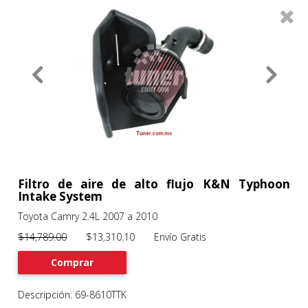
0
Productos
Filtros
About
Services
Clients
Contact
Filtro de aire de alto flujo K&N Typhoon
Intake System
Toyota Camry 2.4L 2007 a 2010
Previous
Nex
$14,789.00
$13,310.10 Envío Gratis
Comprar
Descripción: 69-8610TTK