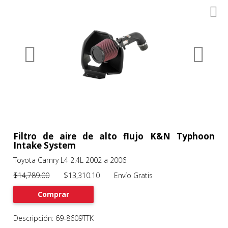
0
Productos
Filtros
About
Services
Clients
Contact
Filtro de aire de alto flujo K&N Typhoon
Intake System
Toyota Camry L4 2.4L 2002 a 2006
Previous
Nex
$14,789.00
$13,310.10 Envío Gratis
Comprar
Descripción: 69-8609TTK